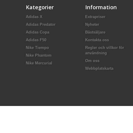
Kategorier
Information
Adidas X
Extrapriser
Adidas Predator
Nyheter
Adidas Copa
Bästsäljare
Adidas F50
Kontakta oss
Nike Tiempo
Regler och villkor för
användning
Nike Phantom
Om oss
Nike Mercurial
Webbplatskarta