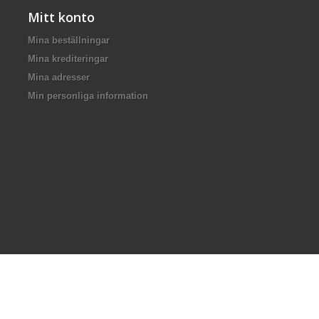
Mitt konto
Mina beställningar
Mina krediteringar
Mina adresser
Min personliga information