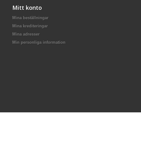
Mitt konto
Mina beställningar
Mina krediteringar
Mina adresser
Min personliga information