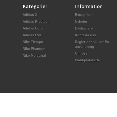
Kategorier
Information
Adidas X
Extrapriser
Adidas Predator
Nyheter
Adidas Copa
Bästsäljare
Adidas F50
Kontakta oss
Nike Tiempo
Regler och villkor för
användning
Nike Phantom
Om oss
Nike Mercurial
Webbplatskarta