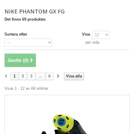
NIKE PHANTOM GX FG
Det finns 69 produkter.
Sortera efter
Visa
per sida
Jämför (
0
)
1
2
3
...
6
Visa alla
Visar 1 - 12 av 69 artiklar