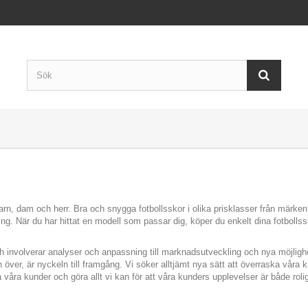
 barn, dam och herr. Bra och snygga fotbollsskor i olika prisklasser från märk
ng. När du har hittat en modell som passar dig, köper du enkelt dina fotbollss
h involverar analyser och anpassning till marknadsutveckling och nya möjlighe
över, är nyckeln till framgång. Vi söker alltjämt nya sätt att överraska våra
a våra kunder och göra allt vi kan för att våra kunders upplevelser är både rol