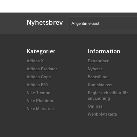
Nyhetsbrev
Kategorier
Information
Adidas X
Extrapriser
Adidas Predator
Nyheter
Adidas Copa
Bästsäljare
Adidas F50
Kontakta oss
Nike Tiempo
Regler och villkor för
användning
Nike Phantom
Om oss
Nike Mercurial
Webbplatskarta