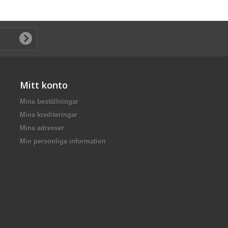
Mitt konto
Mina beställningar
Mina krediteringar
Mina adresser
Min personliga information