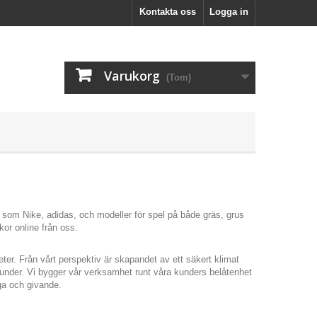
Kontakta oss
Logga in
Varukorg
(Tom)
en som Nike, adidas, och modeller för spel på både gräs, grus
kor online från oss.
ter. Från vårt perspektiv är skapandet av ett säkert klimat
 kunder. Vi bygger vår verksamhet runt våra kunders belåtenhet
iga och givande.