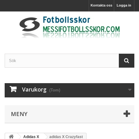
Kontakta oss
Logga in
Varukorg
(Tom)
MENY
Adidas X
adidas X Crazyfast