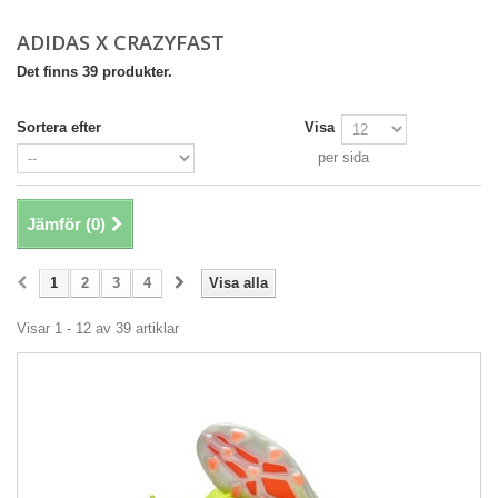
ADIDAS X CRAZYFAST
Det finns 39 produkter.
Sortera efter
Visa
per sida
Jämför (
0
)
1
2
3
4
Visa alla
Visar 1 - 12 av 39 artiklar