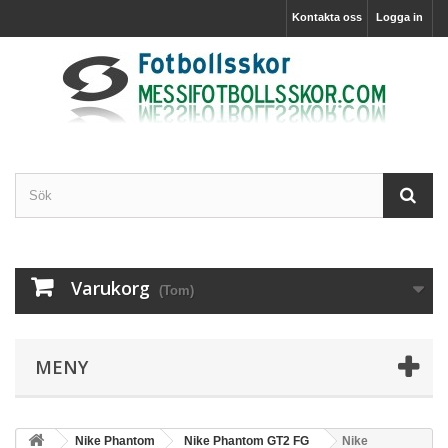
Kontakta oss
Logga in
Varukorg
(Tom)
MENY
Nike Phantom
Nike Phantom GT2 FG
Nike