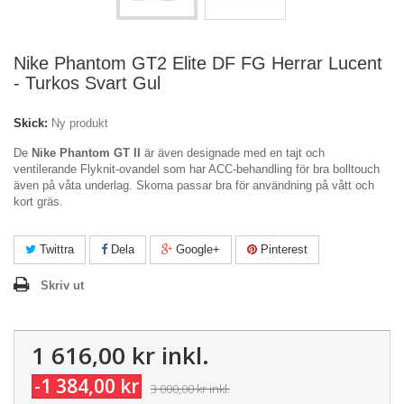
Nike Phantom GT2 Elite DF FG Herrar Lucent
- Turkos Svart Gul
Skick:
Ny produkt
De
Nike Phantom GT II
är även designade med en tajt och
ventilerande Flyknit-ovandel som har ACC-behandling för bra bolltouch
även på våta underlag. Skorna passar bra för användning på vått och
kort gräs.
Twittra
Dela
Google+
Pinterest
Skriv ut
1 616,00 kr
inkl.
-1 384,00 kr
3 000,00 kr
inkl.