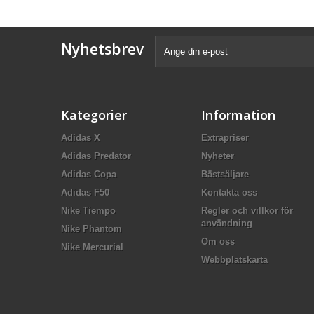
Nyhetsbrev
Kategorier
Information
Adidas X
Extrapriser
Adidas Predator
Nyheter
Adidas Copa
Bästsäljare
Adidas F50
Kontakta oss
Nike Tiempo
Regler och villkor för
användning
Nike Phantom
Om oss
Nike Mercurial
Webbplatskarta