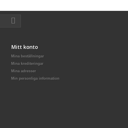
Mitt konto
Mina beställningar
Mina krediteringar
Mina adresser
Min personliga information