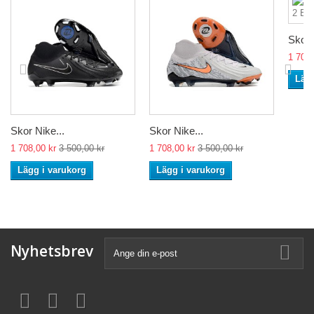
Skor 
1 708,
Lägg
Skor Nike...
Skor Nike...
1 708,00 kr
3 500,00 kr
1 708,00 kr
3 500,00 kr
Lägg i varukorg
Lägg i varukorg
Nyhetsbrev