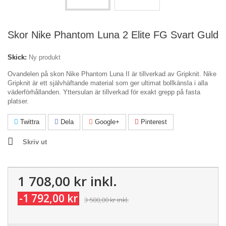
Skor Nike Phantom Luna 2 Elite FG Svart Guld
Skick:
Ny produkt
Ovandelen på skon Nike Phantom Luna II är tillverkad av Gripknit. Nike
Gripknit är ett självhäftande material som ger ultimat bollkänsla i alla
väderförhållanden. Yttersulan är tillverkad för exakt grepp på fasta
platser.
Twittra
Dela
Google+
Pinterest
Skriv ut
1 708,00 kr
inkl.
-1 792,00 kr
3 500,00 kr
inkl.