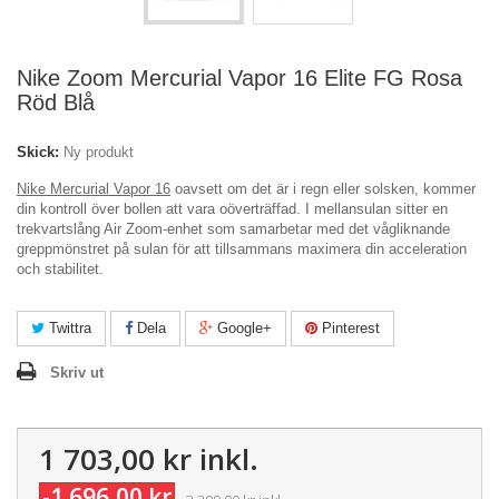
Nike Zoom Mercurial Vapor 16 Elite FG Rosa
Röd Blå
Skick:
Ny produkt
Nike Mercurial Vapor 16
oavsett om det är i regn eller solsken, kommer
din kontroll över bollen att vara oöverträffad. I mellansulan sitter en
trekvartslång Air Zoom-enhet som samarbetar med det vågliknande
greppmönstret på sulan för att tillsammans maximera din acceleration
och stabilitet.
Twittra
Dela
Google+
Pinterest
Skriv ut
1 703,00 kr
inkl.
-1 696,00 kr