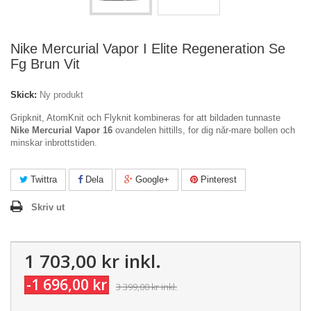
Nike Mercurial Vapor I Elite Regeneration Se
Fg Brun Vit
Skick:
Ny produkt
Gripknit, AtomKnit och Flyknit kombineras for att bildaden tunnaste
Nike Mercurial Vapor 16
ovandelen hittills, for dig nǎr-mare bollen och
minskar inbrottstiden.
Twittra
Dela
Google+
Pinterest
Skriv ut
1 703,00 kr
inkl.
-1 696,00 kr
3 399,00 kr
inkl.