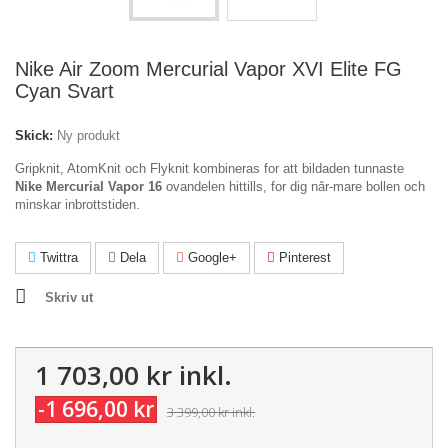
Nike Air Zoom Mercurial Vapor XVI Elite FG
Cyan Svart
Skick:
Ny produkt
Gripknit, AtomKnit och Flyknit kombineras for att bildaden tunnaste
Nike Mercurial Vapor 16
ovandelen hittills, for dig nǎr-mare bollen och
minskar inbrottstiden.
Twittra
Dela
Google+
Pinterest
Skriv ut
1 703,00 kr
inkl.
-1 696,00 kr
3 399,00 kr
inkl.