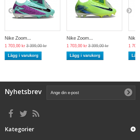
Nike Zoom...
Nike Zoom...
Nike 
1 703,00 kr
3 399,00 kr
1 703,00 kr
3 399,00 kr
1 703,
Lägg i varukorg
Lägg i varukorg
Lägg
Nyhetsbrev
Kategorier