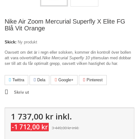
Nike Air Zoom Mercurial Superfly X Elite FG
Blå Vit Orange
Skick:
Ny produkt
Oavsett om det är i regn eller solsken, kommer din kontroll över bollen
att vara oöverträffad.
Nike Mercurial Superfly 10
yttersulan med dobbar
ser till att du får optimalt grepp, oavsett vilken hastighet du har.
Twittra
Dela
Google+
Pinterest
Skriv ut
1 737,00 kr
inkl.
-1 712,00 kr
3 449,00 kr
inkl.