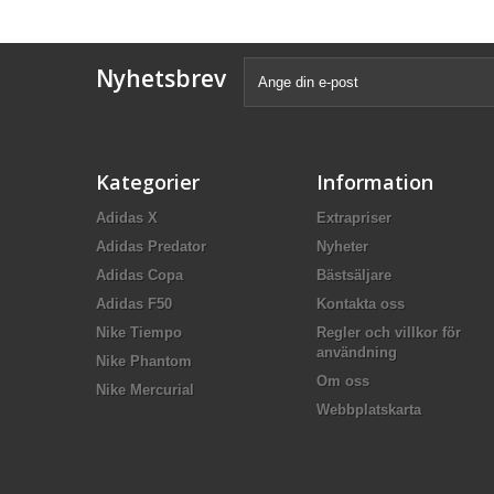
Nyhetsbrev
Kategorier
Information
Adidas X
Extrapriser
Adidas Predator
Nyheter
Adidas Copa
Bästsäljare
Adidas F50
Kontakta oss
Nike Tiempo
Regler och villkor för
användning
Nike Phantom
Om oss
Nike Mercurial
Webbplatskarta