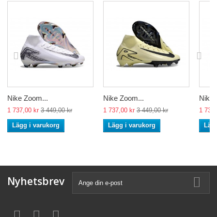
Nike Zoom...
Nike Zoom...
Nike 
1 737,00 kr
3 449,00 kr
1 737,00 kr
3 449,00 kr
1 737,
Lägg i varukorg
Lägg i varukorg
Lägg
Nyhetsbrev