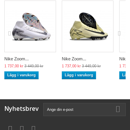
Nike Zoom...
Nike Zoom...
Nike 
1 737,00 kr
3 449,00 kr
1 737,00 kr
3 449,00 kr
1 737,
Lägg i varukorg
Lägg i varukorg
Lägg
Nyhetsbrev